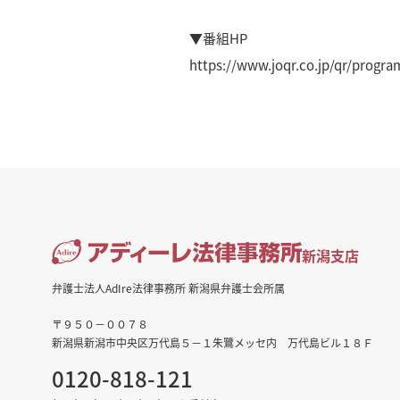
▼番組HP
https://www.joqr.co.jp/qr/progr
新潟支店
弁護士法人AdIre法律事務所 新潟県弁護士会所属
〒９５０－００７８
新潟県新潟市中央区万代島５－１朱鷺メッセ内 万代島ビル１８Ｆ
0120-818-121